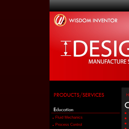
PRODUCTS/SERVICES
H
G
Education
Fluid Mechanics
Process Control