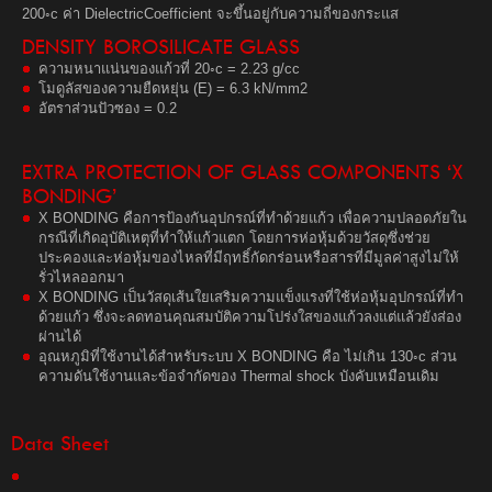
200◦c ค่า DielectricCoefficient จะขึ้นอยู่กับความถี่ของกระแส
DENSITY BOROSILICATE GLASS
ความหนาแน่นของแก้วที่ 20◦c = 2.23 g/cc
โมดูลัสของความยืดหยุ่น (E) = 6.3 kN/mm2
อัตราส่วนปัวซอง = 0.2
EXTRA PROTECTION OF GLASS COMPONENTS ‘X
BONDING’
X BONDING คือการป้องกันอุปกรณ์ที่ทำด้วยแก้ว เพื่อความปลอดภัยใน
กรณีที่เกิดอุบัติเหตุที่ทำให้แก้วแตก โดยการห่อหุ้มด้วยวัสดุซึ่งช่วย
ประคองและห่อหุ้มของไหลที่มีฤทธิ์กัดกร่อนหรือสารที่มีมูลค่าสูงไม่ให้
รั่วไหลออกมา
X BONDING เป็นวัสดุเส้นใยเสริมความแข็งแรงที่ใช้ห่อหุ้มอุปกรณ์ที่ทำ
ด้วยแก้ว ซึ่งจะลดทอนคุณสมบัติความโปร่งใสของแก้วลงแต่แล้วยังส่อง
ผ่านได้
อุณหภูมิที่ใช้งานได้สำหรับระบบ X BONDING คือ ไม่เกิน 130◦c ส่วน
ความดันใช้งานและข้อจำกัดของ Thermal shock บังคับเหมือนเดิม
Data Sheet