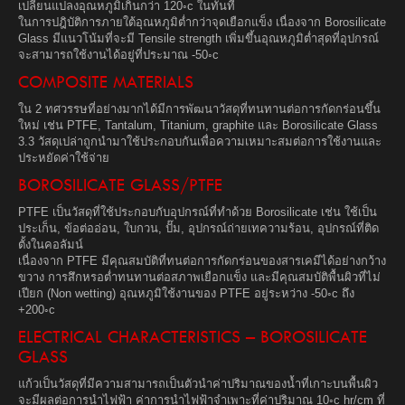
เปลี่ยนแปลงอุณหภูมิเกินกว่า 120◦c ในทันที
ในการปฎิบัติการภายใต้อุณหภูมิต่ำกว่าจุดเยือกแข็ง เนื่องจาก Borosilicate
Glass มีแนวโน้มที่จะมี Tensile strength เพิ่มขึ้นอุณหภูมิต่ำสุดที่อุปกรณ์
จะสามารถใช้งานได้อยู่ที่ประมาณ -50◦c
COMPOSITE MATERIALS
ใน 2 ทศวรรษที่อย่างมากได้มีการพัฒนาวัสดุที่ทนทานต่อการกัดกร่อนขึ้น
ใหม่ เช่น PTFE, Tantalum, Titanium, graphite และ Borosilicate Glass
3.3 วัสดุเปล่าถูกนำมาใช้ประกอบกันเพื่อความเหมาะสมต่อการใช้งานและ
ประหยัดค่าใช้จ่าย
BOROSILICATE GLASS/PTFE
PTFE เป็นวัสดุที่ใช้ประกอบกับอุปกรณ์ที่ทำด้วย Borosilicate เช่น ใช้เป็น
ประเก็น, ข้อต่ออ่อน, ใบกวน, ปั๊ม, อุปกรณ์ถ่ายเทความร้อน, อุปกรณ์ที่ติด
ตั้งในคอลัมน์
เนื่องจาก PTFE มีคุณสมบัติที่ทนต่อการกัดกร่อนของสารเคมีได้อย่างกว้าง
ขวาง การสึกหรอต่ำทนทานต่อสภาพเยือกแข็ง และมีคุณสมบัติพื้นผิวที่ไม่
เปียก (Non wetting) อุณหภูมิใช้งานของ PTFE อยู่ระหว่าง -50◦c ถึง
+200◦c
ELECTRICAL CHARACTERISTICS – BOROSILICATE
GLASS
แก้วเป็นวัสดุที่มีความสามารถเป็นตัวนำค่าปริมาณของน้ำที่เกาะบนพื้นผิว
จะมีผลต่อการนำไฟฟ้า ค่าการนำไฟฟ้าจำเพาะที่ค่าปริมาณ 10◦c hr/cm ที่