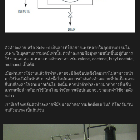
ตัวทำละลาย หรือ Solvent เป็นสารที่ใช้อย่างแพร่หลายในอุตสาหกรรมไม่
เฉพาะในอุตสาหกรรมเคมีเท่านั้น ตัวทำละลายมีอยู่หลายชนิดขึ้นอยู่กับการ
ใช้งานและความเหมาะทางด้านราคา เช่น xylene, acetone, butyl acetate,
methanol เป็นต้น
เมื่อผ่านการใช้งานแล้วตัวทำละลายจะมีสิ่งเจือปนซึ่งโดยมากไม่สามารถนำ
มาใช้ใหม่ได้ในทันที การสั่งซื้อใหม่และการกำจัดตัวทำละลายที่ปนเปื้อนอาจ
สิ้นเปลืองค่าใช้จ่ายมากเกินไป ดังนั้น หากนำตัวทำละลายมาทำการฟื้นคืน
สภาพเพื่อนำกลับมาใช้ใหม่โดยกำจัดสารเจือปนออกจะช่วยลดค่าใช้จ่ายดัง
กล่าว
เรามีเครื่องกลั่นตัวทำละลายที่มีขนาดกำลังการผลิตตั้งแต่ ไม่กี่ กิโลกรัม/วัน
จนถึงขนาด เป็นตัน/วัน