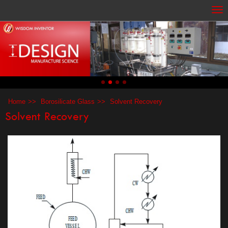
Home
Borosilicate Glass
Solvent Recovery
Solvent Recovery