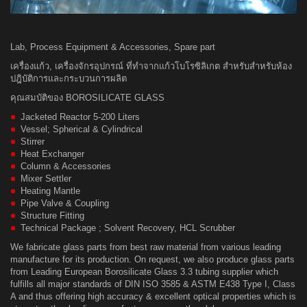
Lab, Process Equipment & Accessories, Spare part
เครื่องแก้ว, เครื่องจักรอุปกรณ์ ที่ทำจากแก้วโบโรซิลิเกต สำหรับสำหรับห้อง
ปฎิบัติการและกระบวนการผลิต
คุณสมบัติของ BOROSILICATE GLASS
Jacketed Reactor 5-200 Liters
Vessel; Spherical & Cylindrical
Stirrer
Heat Exchanger
Column & Accessories
Mixer Settler
Heating Mantle
Pipe Valve & Coupling
Structure Fitting
Technical Package ; Solvent Recovery, HCL Scrubber
We fabricate glass parts from best raw material from various leading
manufacture for its production. On request, we also produce glass parts
from Leading European Borosilicate Glass 3.3 tubing supplier which
fulfills all major standards of DIN ISO 3585 & ASTM E438 Type I, Class
A and thus offering high accuracy & excellent optical properties which is