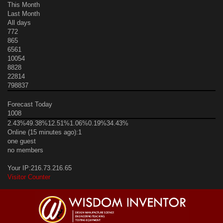
This Month
Last Month
All days
772
865
6561
10054
8828
22814
798837
Forecast Today
1008
2.43%
49.38%
12.51%
1.06%
0.19%
34.43%
Online (15 minutes ago):1
one guest
no members
Your IP:216.73.216.65
Visitor Counter